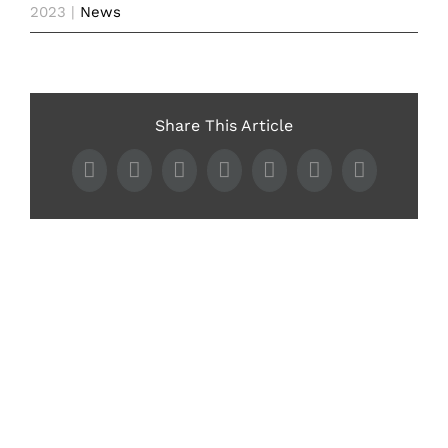
2023
|
News
Share This Article
Facebook
Twitter
LinkedIn
WhatsApp
Tumblr
Pinterest
Email
Articles similaires