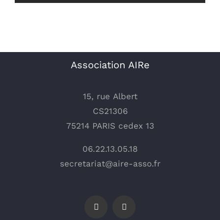
Association AIRe
15, rue Albert
CS21306
75214 PARIS cedex 13
06.22.13.05.18
secretariat@aire-asso.fr