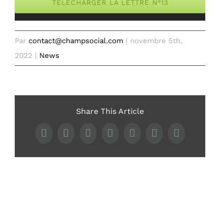
TÉLÉCHARGER LA LETTRE N°13
Par
contact@champsocial.com
|
novembre 5th,
2022
|
News
Share This Article
Facebook
Twitter
LinkedIn
WhatsApp
Tumblr
Pinterest
Email
Articles similaires