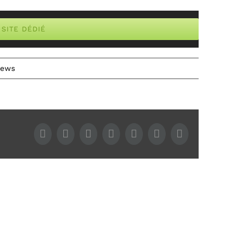
 SITE DÉDIÉ
ews
Facebook
Twitter
LinkedIn
WhatsApp
Tumblr
Pinterest
Email