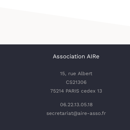
Association AIRe
15, rue Albert
CS21306
75214 PARIS cedex 13
06.22.13.05.18
secretariat@aire-asso.fr